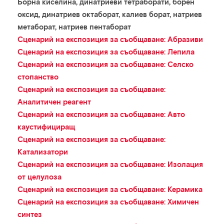
Борна киселина, динатриеви тетраборати, борен
оксид, динатриев октаборат, калиев борат, натриев
метаборат, натриев пентаборат
Сценарий на експозиция за съобщаване: Aбразиви
Сценарий на експозиция за съобщаване: Лепила
Сценарий на експозиция за съобщаване: Cелско
стопанство
Сценарий на експозиция за съобщаване:
Аналитичен реагент
Сценарий на експозиция за съобщаване: Авто
каустифициращ
Сценарий на експозиция за съобщаване:
Катализатори
Сценарий на експозиция за съобщаване: Изолация
от целулоза
Сценарий на експозиция за съобщаване: Керамика
Сценарий на експозиция за съобщаване: Химичен
синтез